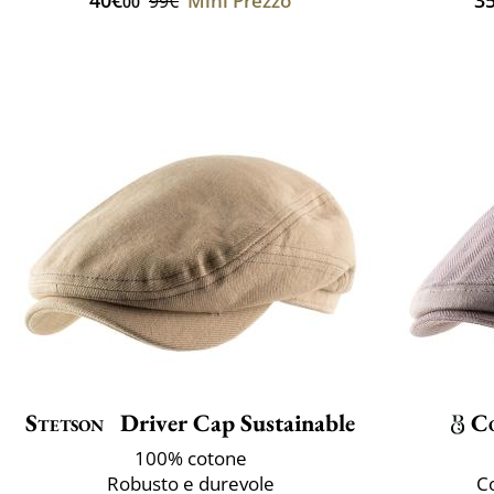
Mini Prezzo
99€
00
Stetson
Driver Cap Sustainable
Co
100% cotone
Robusto e durevole
C