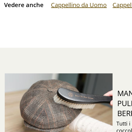
Vedere anche
Cappellino da Uomo
Cappell
MAN
PUL
BER
Tutti 
coccol