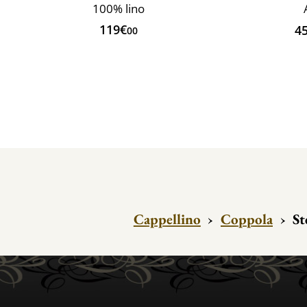
100% lino
119€
4
00
Cappellino
›
Coppola
›
St