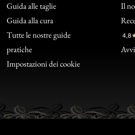
Guida alle taglie
Il n
Bon
Guida alla cura
Rece
Clic
Tutte le nostre guide
4,8
Bon
pratiche
Avvis
Gen
Impostazioni dei cookie