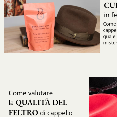
CU
in f
Come r
cappe
quale 
mister
Come valutare
QUALITÀ DEL 
la
FELTRO
di cappello