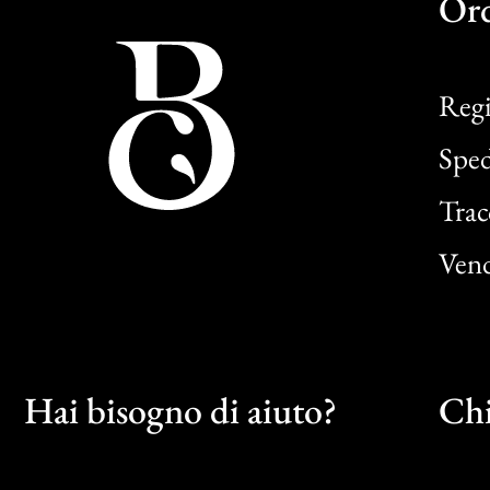
Or
Regi
Sped
Trac
Vend
Hai bisogno di aiuto?
Chi