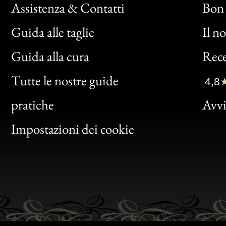
Assistenza & Contatti
Bon 
Guida alle taglie
Il n
Bon
Guida alla cura
Rece
Clic
Tutte le nostre guide
4,8
Bon
pratiche
Avvis
Gen
Impostazioni dei cookie