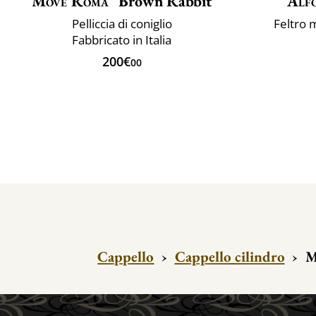
Move Roma
Brown Rabbit
Alfo
Pelliccia di coniglio
Feltro m
Fabbricato in Italia
200€
00
Cappello
›
Cappello cilindro
›
M