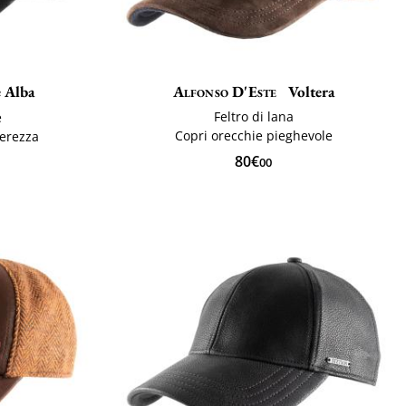
e Alba
Alfonso D'Este
Voltera
Feltro di lana
e
Copri orecchie pieghevole
gerezza
80€
00