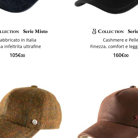
llection
Serie Misto
Collection
Seri
abbricato in Italia
Cashmere e Pell
a infeltrita ultrafine
Finezza, comfort e leg
105€
160€
00
00