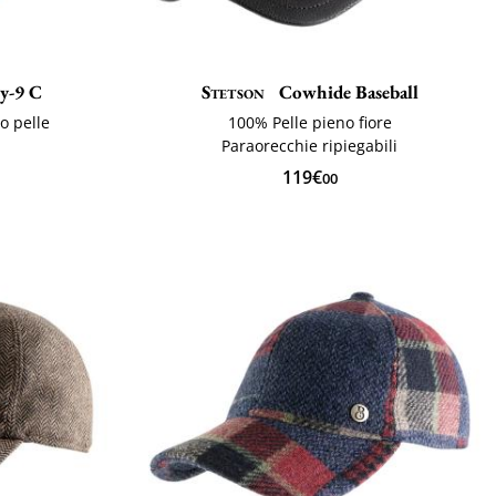
y-9 C
Stetson
Cowhide Baseball
o pelle
100% Pelle pieno fiore
Paraorecchie ripiegabili
119€
00