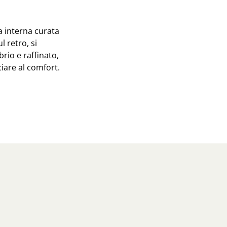
ra interna curata
l retro, si
rio e raffinato,
iare al comfort.