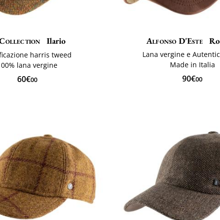
Collection
Ilario
Alfonso D'Este
Ro
Lana vergine e Autentic
ficazione harris tweed
Made in Italia
100% lana vergine
90€
60€
00
00