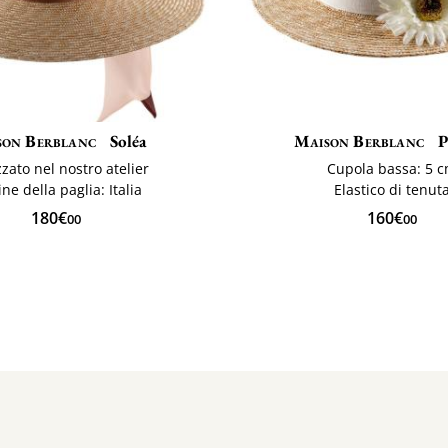
son Berblanc
Soléa
Maison Berblanc
P
zzato nel nostro atelier
Cupola bassa: 5 
ine della paglia: Italia
Elastico di tenut
180€
160€
00
00