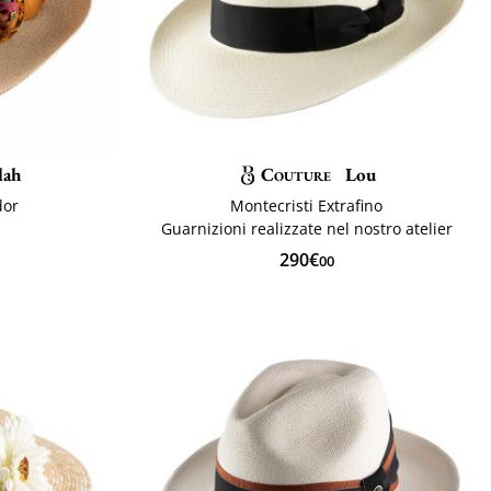
lah
Couture
Lou
dor
Montecristi Extrafino
Guarnizioni realizzate nel nostro atelier
290€
00