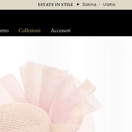
✦
Donna
·
Uomo
ESTATE IN STILE
etto
Collezioni
Accessori