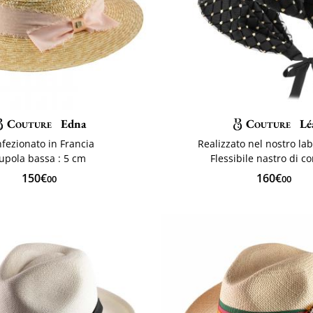
Couture
Edna
Couture
Lé
fezionato in Francia
Realizzato nel nostro la
upola bassa : 5 cm
Flessibile nastro di c
150€
160€
00
00