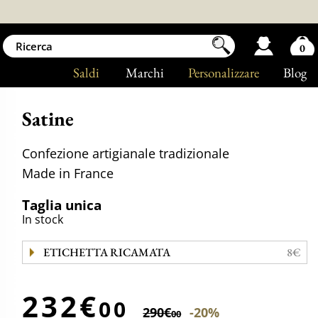
0
Saldi
Marchi
Personalizzare
Blog
Satine
Confezione artigianale tradizionale
Made in France
Taglia unica
In stock
ETICHETTA RICAMATA
8€
232€
00
290€
-20%
00