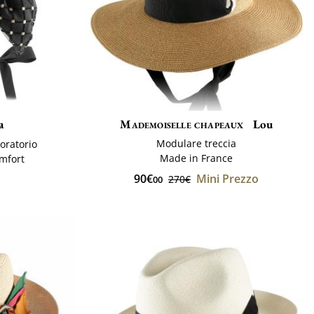
a
Mademoiselle chapeaux
Lou
Modulare treccia
boratorio
Made in France
omfort
90€
Mini Prezzo
270€
00