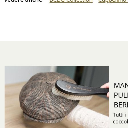
MAN
PUL
BER
Tutti 
coccol