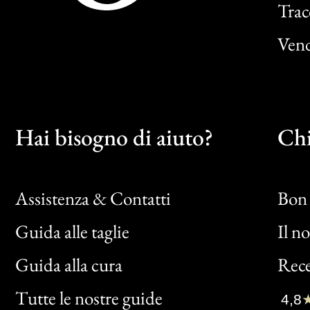
Trac
Vend
Hai bisogno di aiuto?
Chi
Assistenza & Contatti
Bon 
Guida alle taglie
Il n
Bon
Guida alla cura
Rece
Clic
Tutte le nostre guide
4,8