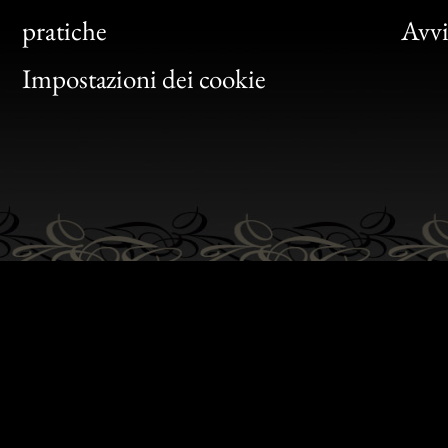
Bon
pratiche
Avvis
Gen
Impostazioni dei cookie