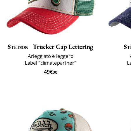
Stetson
Trucker Cap Lettering
St
Arieggiato e leggero
Label "climatepartner"
L
49€
00