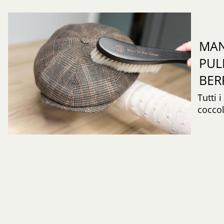
MAN
PUL
BER
Tutti 
coccol