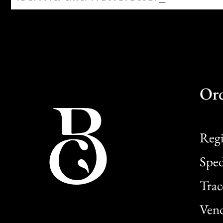
Or
Regi
Sped
Trac
Vend