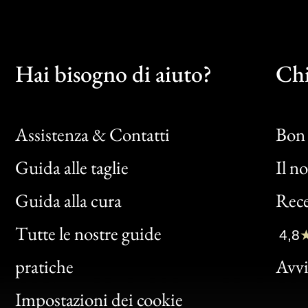
Hai bisogno di aiuto?
Chi
Assistenza & Contatti
Bon 
Guida alle taglie
Il n
Bon
Guida alla cura
Rece
Clic
Tutte le nostre guide
4,8
Bon
pratiche
Avvis
Gen
Impostazioni dei cookie