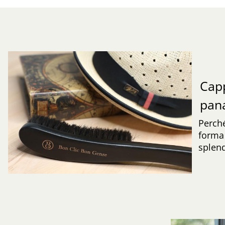
Capp
pa
Perché
forma 
splend