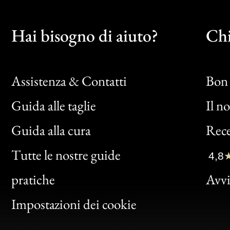
Hai bisogno di aiuto?
Chi
Assistenza & Contatti
Bon 
Guida alle taglie
Il n
Bon
Guida alla cura
Rece
Clic
Tutte le nostre guide
4,8
Bon
pratiche
Avvis
Gen
Impostazioni dei cookie