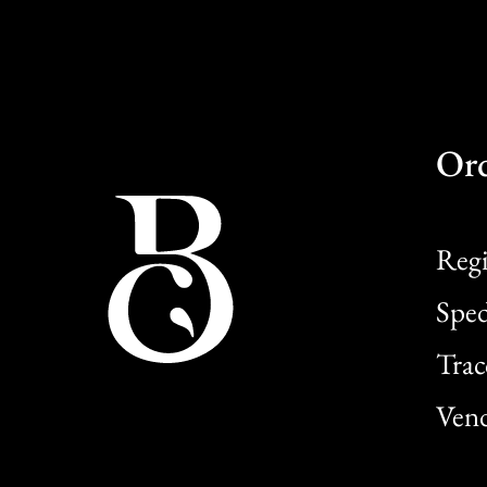
Or
Regi
Sped
Trac
Vend