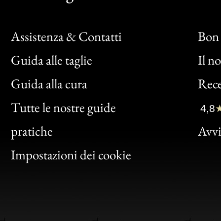
Assistenza & Contatti
Bon 
Guida alle taglie
Il n
Bon
Guida alla cura
Rece
Clic
Tutte le nostre guide
4,8
Bon
pratiche
Avvis
Gen
Impostazioni dei cookie