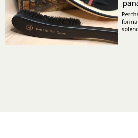
pa
Perché
forma 
splend