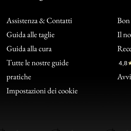
Assistenza & Contatti
Bon 
Guida alle taglie
Il n
Bon
Guida alla cura
Rece
Clic
Tutte le nostre guide
4,8
Bon
pratiche
Avvis
Gen
Impostazioni dei cookie