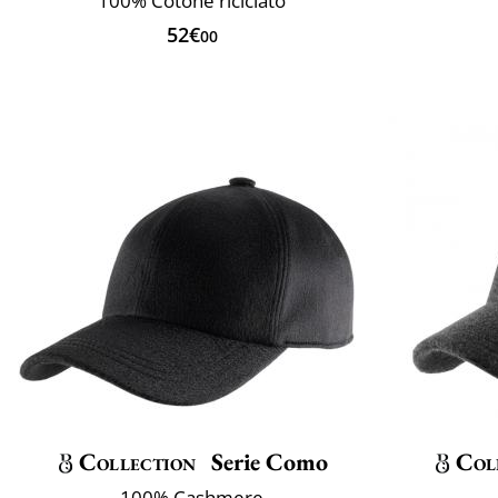
100% Cotone riciclato
52€
00
Collection
Serie Como
Col
100% Cashmere