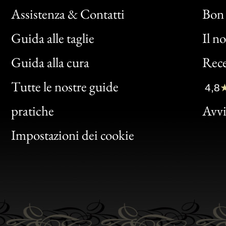
Assistenza & Contatti
Bon 
Guida alle taglie
Il n
Bon
Guida alla cura
Rece
Clic
Tutte le nostre guide
4,8
Bon
pratiche
Avvis
Gen
Impostazioni dei cookie