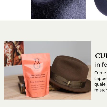
CU
in f
Come r
cappe
quale 
mister