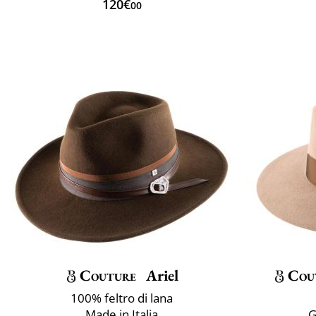
120€
00
Couture
Ariel
Cou
100% feltro di lana
Made in Italia
G