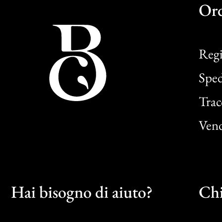
Or
Regi
Sped
Trac
Vend
Hai bisogno di aiuto?
Chi