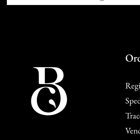
Or
Regi
Sped
Trac
Vend