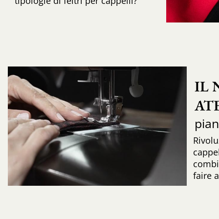
tipologie di feltri per cappelli?
IL
AT
pia
Rivolu
cappel
combi
faire 