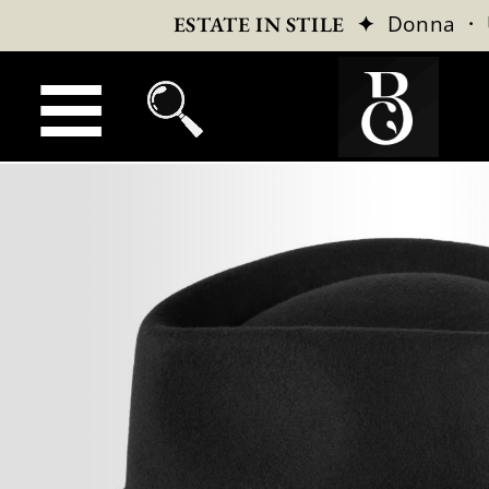
✦
Donna
·
ESTATE IN STILE