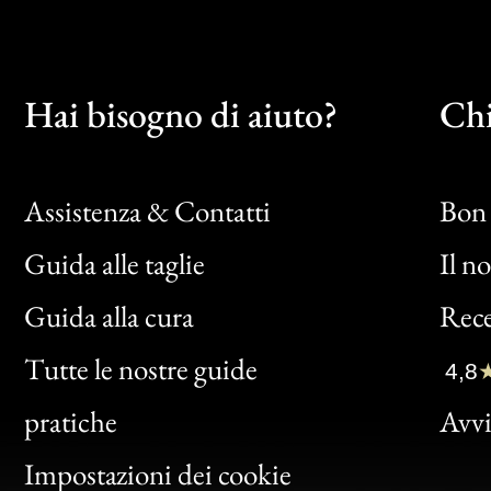
Hai bisogno di aiuto?
Chi
Assistenza & Contatti
Bon 
Guida alle taglie
Il n
Bon
Guida alla cura
Rece
Clic
Tutte le nostre guide
4,8
Bon
pratiche
Avvis
Gen
Impostazioni dei cookie