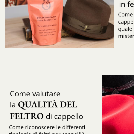
in f
Come r
cappe
quale 
mister
Come valutare
QUALITÀ DEL 
la
FELTRO
di cappello
Come riconoscere le differenti