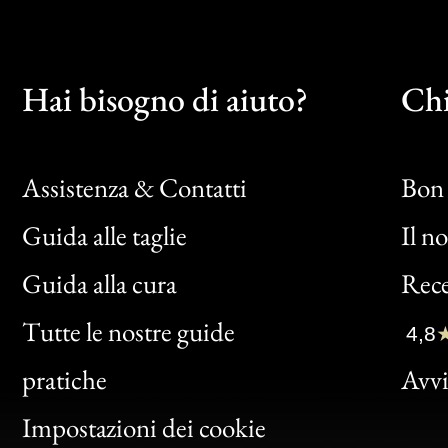
Hai bisogno di aiuto?
Chi
Assistenza & Contatti
Bon 
Guida alle taglie
Il n
Bon
Guida alla cura
Rece
Clic
Tutte le nostre guide
4,8
Bon
pratiche
Avvis
Gen
Impostazioni dei cookie