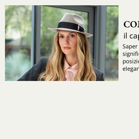
CO
il c
Saper
signif
posizi
elega