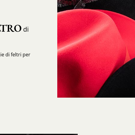
LTRO
di
e di feltri per