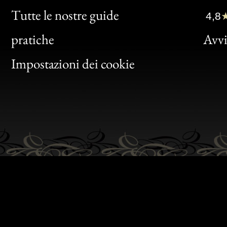
Clic
Tutte le nostre guide
4,8
Bon
pratiche
Avvis
Gen
Impostazioni dei cookie