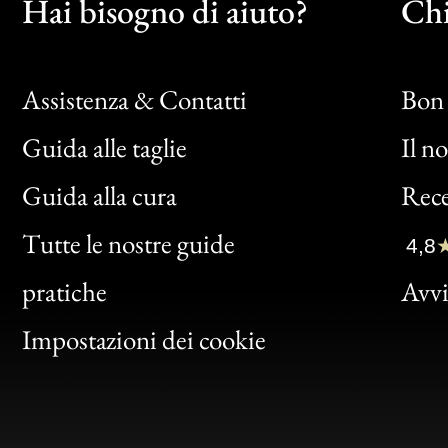
Hai bisogno di aiuto?
Chi
Assistenza & Contatti
Bon 
Guida alle taglie
Il n
Bon
Guida alla cura
Rece
Clic
Tutte le nostre guide
4,8
Bon
pratiche
Avvis
Gen
Impostazioni dei cookie