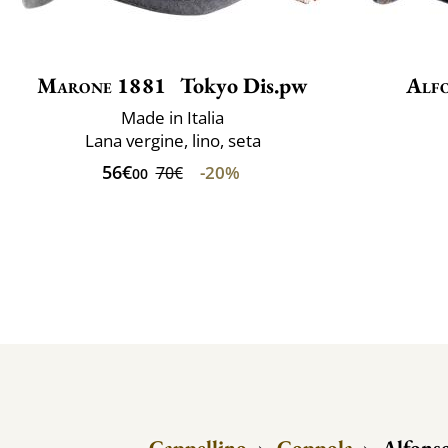
Marone 1881
Tokyo Dis.pw
Alfo
Made in Italia
Lana vergine, lino, seta
56€
-20%
70€
00
Cappellino
›
Coppola
›
Alfonso