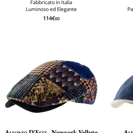
Fabbricato in Italia
Luminoso ed Elegante
Pa
114€
00
Alfonso D'Este
Newyork Velluto
Alf