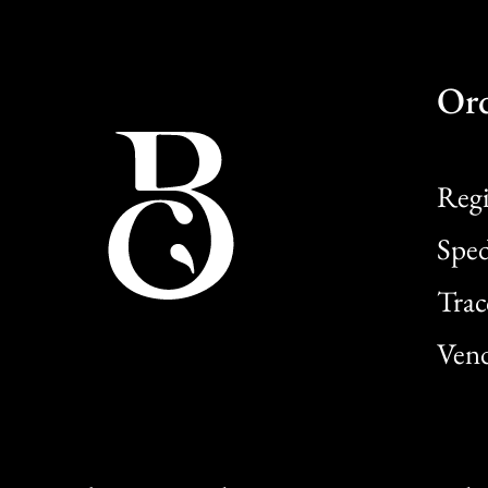
Or
Regi
Sped
Trac
Vend