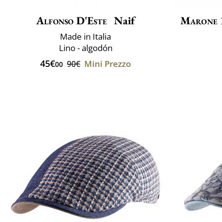
Alfonso D'Este
Naif
Marone 
Made in Italia
Lino - algodón
45€
Mini Prezzo
90€
00