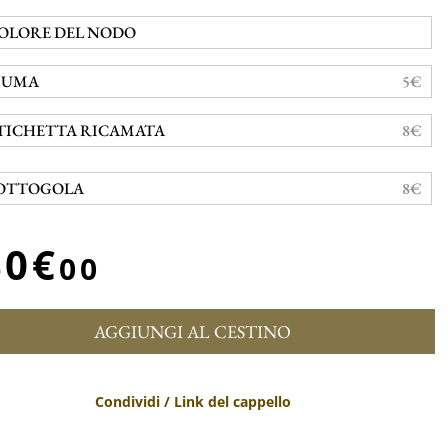
OLORE DEL NODO
IUMA
5€
TICHETTA RICAMATA
8€
OTTOGOLA
8€
40€
00
AGGIUNGI AL CESTINO
Condividi / Link del cappello