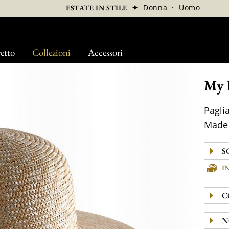
✦
Donna
·
Uomo
ESTATE IN STILE
etto
Collezioni
Accessori
My 
Pagli
Made 
I
C
N