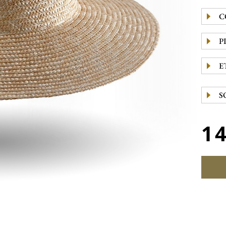
C
P
E
S
1