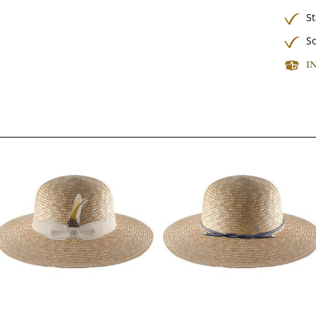
S
So
I