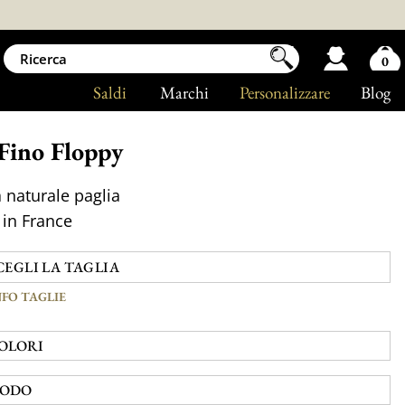
0
Saldi
Marchi
Personalizzare
Blog
Fino Floppy
a naturale paglia
in France
NFO TAGLIE
OLORI
ODO