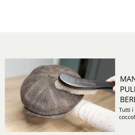
MAN
PUL
BER
Tutti 
coccol