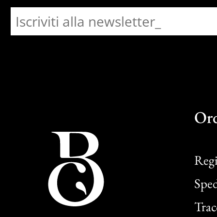
Or
Regi
Sped
Trac