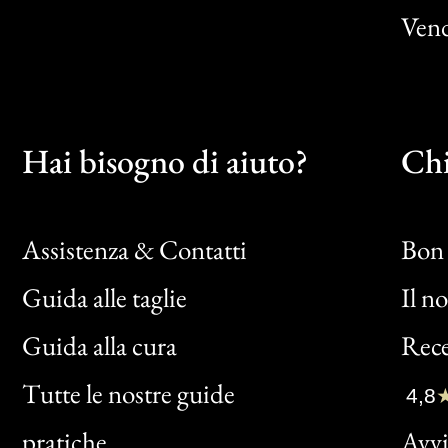
Vend
Hai bisogno di aiuto?
Chi
Assistenza & Contatti
Bon 
Guida alle taglie
Il n
Bon
Guida alla cura
Rece
Clic
Tutte le nostre guide
4,8
Bon
pratiche
Avvis