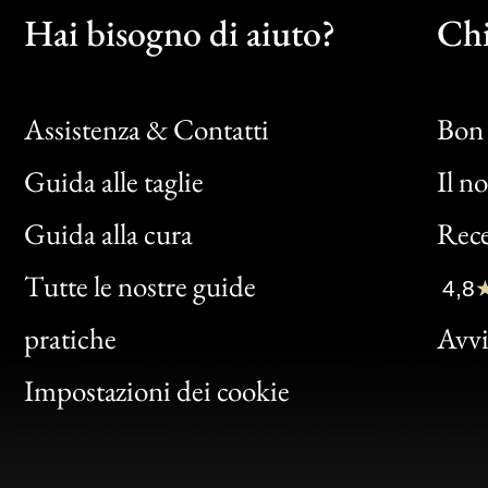
Hai bisogno di aiuto?
Chi
Assistenza & Contatti
Bon 
Guida alle taglie
Il n
Bon
Guida alla cura
Rece
Clic
Tutte le nostre guide
4,8
Bon
pratiche
Avvis
Gen
Impostazioni dei cookie