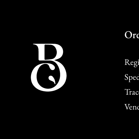
Or
Regi
Sped
Trac
Vend