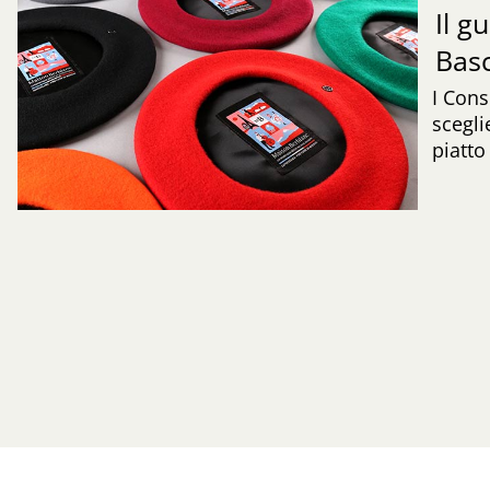
Il g
Bas
I Cons
scegli
piatto