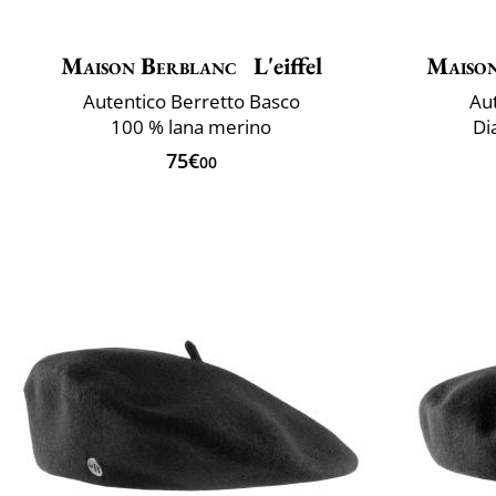
Maison Berblanc
L'eiffel
Maiso
Autentico Berretto Basco
Aut
100 % lana merino
Di
75€
00