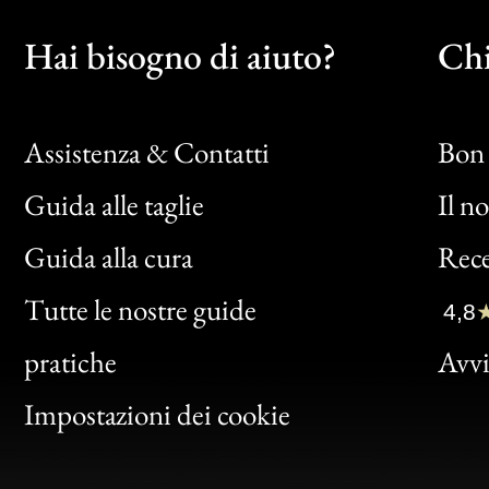
Hai bisogno di aiuto?
Chi
Assistenza & Contatti
Bon 
Guida alle taglie
Il n
Bon
Guida alla cura
Rece
Clic
Tutte le nostre guide
4,8
Bon
pratiche
Avvis
Gen
Impostazioni dei cookie