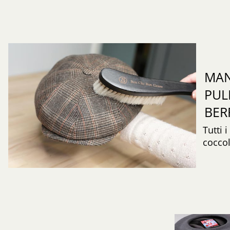
MAN
PUL
BER
Tutti 
coccol