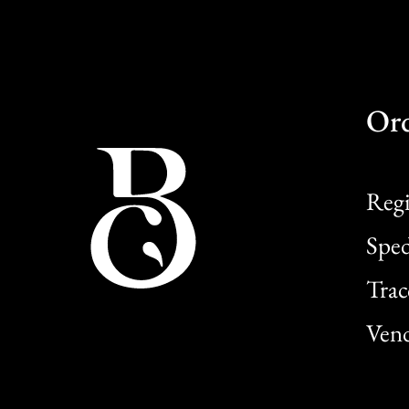
Or
Regi
Sped
Trac
Vend