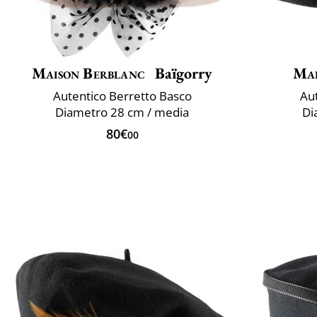
Maison Berblanc
Baïgorry
Mai
Autentico Berretto Basco
Aut
Diametro 28 cm / media
Di
80€
00