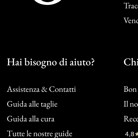
Trac
Vend
Hai bisogno di aiuto?
Chi
Assistenza & Contatti
Bon 
Guida alle taglie
Il n
Bon
Guida alla cura
Rece
Clic
Tutte le nostre guide
4,8