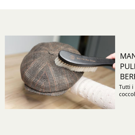
MAN
PUL
BER
Tutti 
coccol