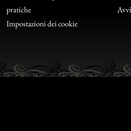
Bon
pratiche
Avvis
Gen
Impostazioni dei cookie