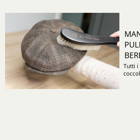
MAN
PUL
BER
Tutti 
coccol