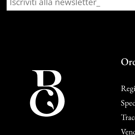
Or
Regi
Sped
Trac
Vend