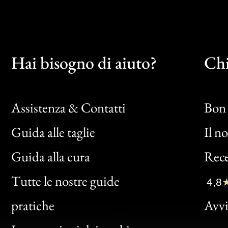
Hai bisogno di aiuto?
Chi
Assistenza & Contatti
Bon 
Guida alle taglie
Il n
Bon
Guida alla cura
Rece
Clic
Tutte le nostre guide
4,8
Bon
pratiche
Avvis