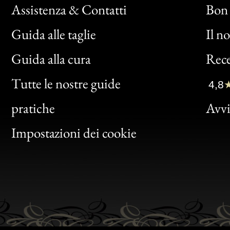
Assistenza & Contatti
Bon 
Guida alle taglie
Il n
Bon
Guida alla cura
Rece
Clic
Tutte le nostre guide
4,8
Bon
pratiche
Avvis
Gen
Impostazioni dei cookie