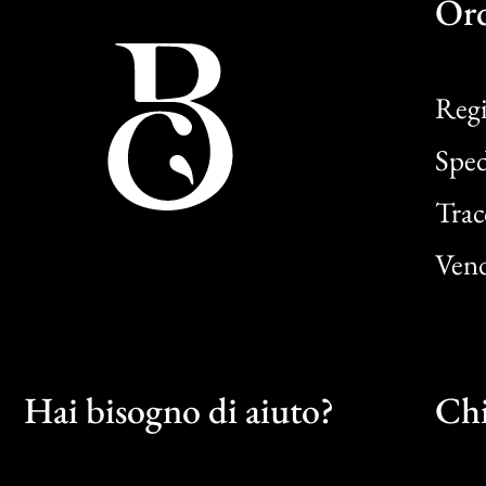
Or
Regi
Sped
Trac
Vend
Hai bisogno di aiuto?
Chi