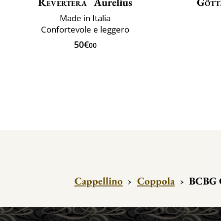
Revertera
Aurelius
Gött
Made in Italia
Confortevole e leggero
50€
00
Cappellino
›
Coppola
›
BCBG C