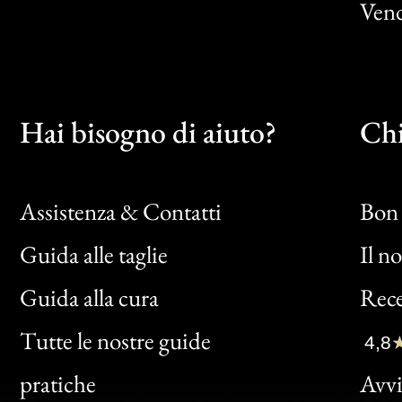
Vend
Hai bisogno di aiuto?
Chi
Assistenza & Contatti
Bon 
Guida alle taglie
Il n
Bon
Guida alla cura
Rece
Clic
Tutte le nostre guide
4,8
Bon
pratiche
Avvis