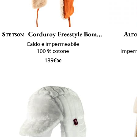
Stetson
Corduroy Freestyle Bomber
Alfo
Caldo e impermeabile
100 % cotone
Imperm
139€
00