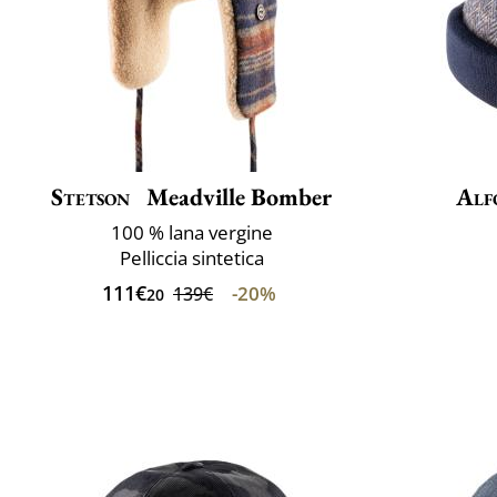
Stetson
Meadville Bomber
Alf
100 % lana vergine
Pelliccia sintetica
111€
-20%
139€
20