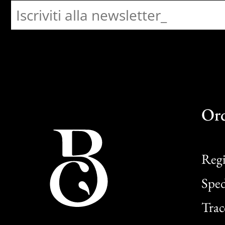
Or
Regi
Sped
Trac