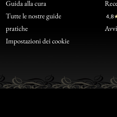
Bon
Guida alla cura
Rece
Clic
Tutte le nostre guide
4,8
Bon
pratiche
Avvis
Gen
Impostazioni dei cookie