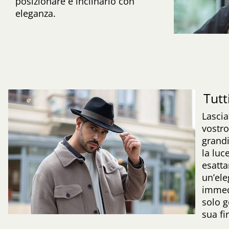
posizionare e inclinarlo con
eleganza.
Tutt
Lascia
vostro
grandi
la luc
esatt
un’ele
immed
solo g
sua fi