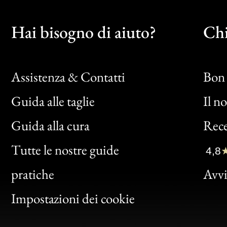
Hai bisogno di aiuto?
Chi
Assistenza & Contatti
Bon 
Guida alle taglie
Il n
Bon
Guida alla cura
Rece
Clic
Tutte le nostre guide
4,8
Bon
pratiche
Avvis
Gen
Impostazioni dei cookie