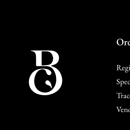
Or
Regi
Sped
Trac
Vend