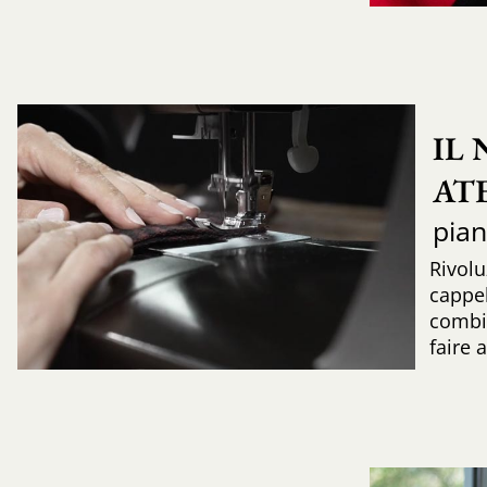
IL
AT
pia
Rivolu
cappel
combi
faire 