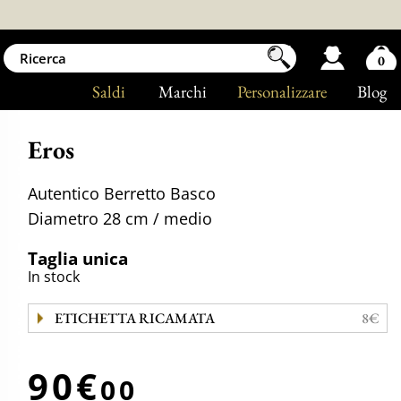
0
Saldi
Marchi
Personalizzare
Blog
Eros
Autentico Berretto Basco
Diametro 28 cm / medio
Taglia unica
In stock
ETICHETTA RICAMATA
8€
90€
00