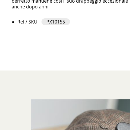
berretto mantiene così il suo drappeggio eccezionale
anche dopo anni
Ref / SKU
PX10155