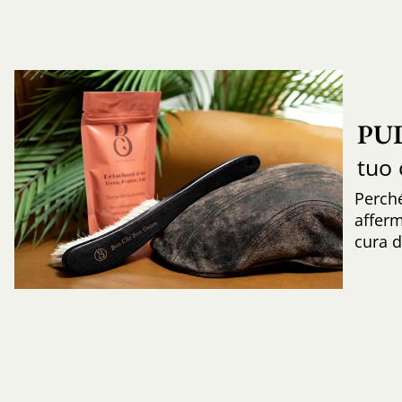
PU
tuo 
Perch
afferm
cura d