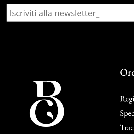
Or
Regi
Sped
Trac