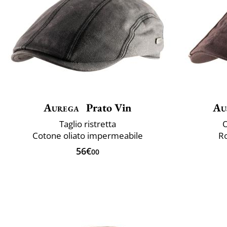
Aurega
Prato Vin
Au
Taglio ristretta
O
Cotone oliato impermeabile
Ro
56€
00