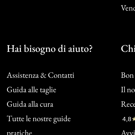
Vend
Hai bisogno di aiuto?
Chi
Assistenza & Contatti
Bon 
Guida alle taglie
Il n
Bon
Guida alla cura
Rece
Clic
Tutte le nostre guide
4,8
Bon
pratiche
Avvis