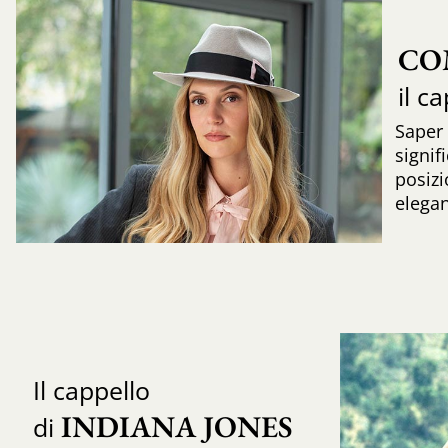
CO
il c
Saper
signif
posizi
elega
Il cappello
INDIANA JONES
di