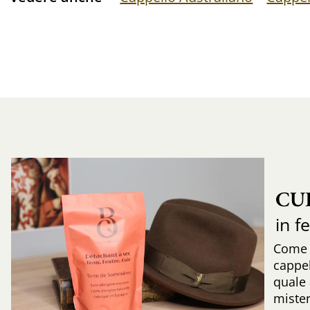
CU
in f
Come r
cappe
quale 
mister