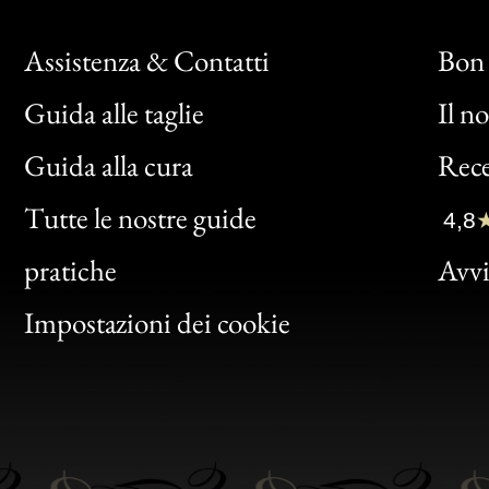
Assistenza & Contatti
Bon 
Guida alle taglie
Il n
Bon
Guida alla cura
Rece
Clic
Tutte le nostre guide
4,8
Bon
pratiche
Avvis
Gen
Impostazioni dei cookie