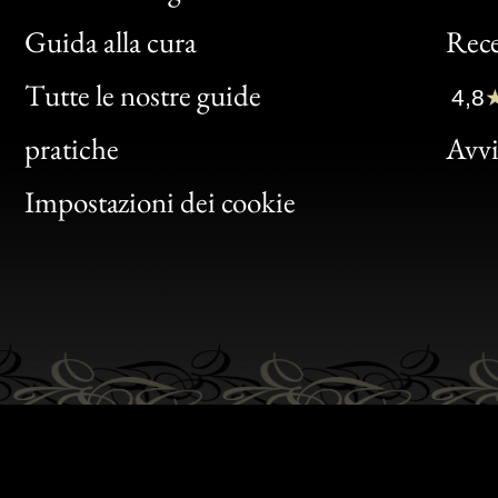
Bon
Guida alla cura
Rece
Clic
Tutte le nostre guide
4,8
Bon
pratiche
Avvis
Gen
Impostazioni dei cookie