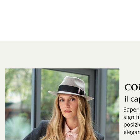
CO
il c
Saper
signif
posizi
elega