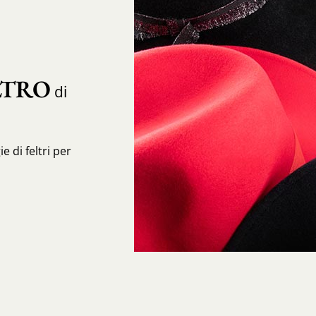
LTRO
di
e di feltri per