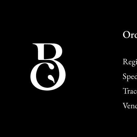
Or
Regi
Sped
Trac
Vend