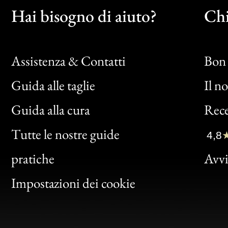
Hai bisogno di aiuto?
Chi
Assistenza & Contatti
Bon 
Guida alle taglie
Il n
Bon
Guida alla cura
Rece
Clic
Tutte le nostre guide
4,8
Bon
pratiche
Avvis
Gen
Impostazioni dei cookie