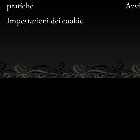
Bon
pratiche
Avvis
Gen
Impostazioni dei cookie