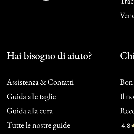
Trac
Vend
Hai bisogno di aiuto?
Chi
Assistenza & Contatti
Bon 
Guida alle taglie
Il n
Bon
Guida alla cura
Rece
Clic
Tutte le nostre guide
4,8