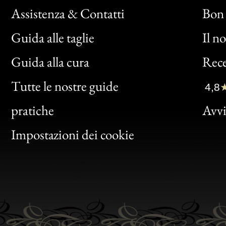
Assistenza & Contatti
Bon 
Guida alle taglie
Il n
Bon
Guida alla cura
Rece
Clic
Tutte le nostre guide
4,8
Bon
pratiche
Avvis
Gen
Impostazioni dei cookie