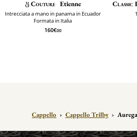
Couture
Etienne
Classic 
Intrecciata a mano in panama in Ecuador
Formata in Italia
160€
00
Cappello
›
Cappello Trilby
›
Aurega