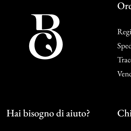
Or
Regi
Sped
Trac
Vend
Hai bisogno di aiuto?
Chi