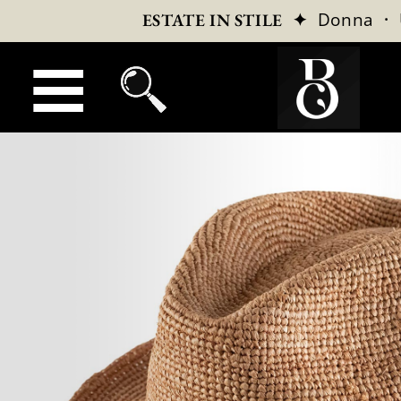
✦
Donna
·
ESTATE IN STILE