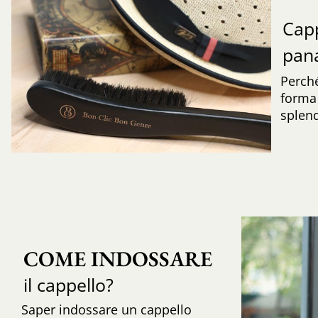
Capp
pa
Perché
forma 
splend
COME INDOSSARE
il cappello?
Saper indossare un cappello