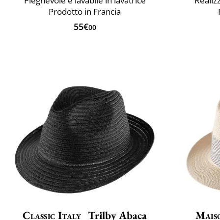
Pieghevole e lavabile in lavatrice
Realiz
Prodotto in Francia
55€
00
Classic Italy
Trilby Abaca
Mais