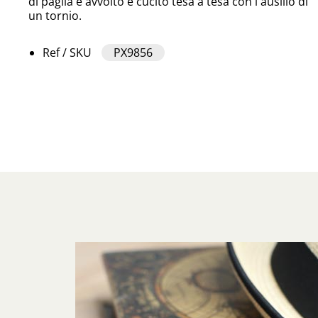
di paglia è avvolto e cucito tesa a tesa con l'ausilio di
un tornio.
Ref / SKU
PX9856