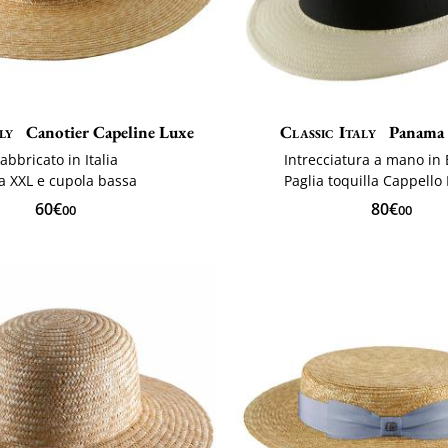
ly
Canotier Capeline Luxe
Classic Italy
Panama
abbricato in Italia
Intrecciatura a mano in
a XXL e cupola bassa
Paglia toquilla Cappell
60€
80€
00
00