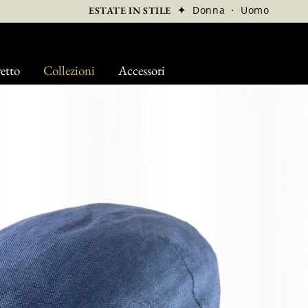
✦
Donna
·
Uomo
ESTATE IN STILE
etto
Collezioni
Accessori