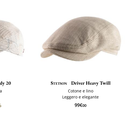
dy 20
Stetson
Driver Heavy Twill
pa
Cotone e lino
Leggero e elegante
99€
%
00