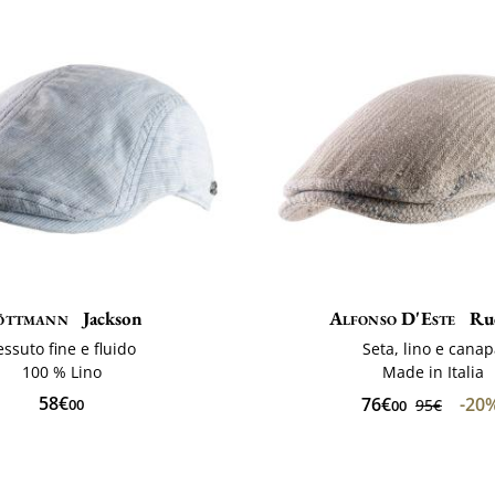
öttmann
Jackson
Alfonso D'Este
Ru
essuto fine e fluido
Seta, lino e cana
100 % Lino
Made in Italia
58€
76€
-20
00
95€
00