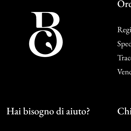
Or
Regi
Sped
Trac
Vend
Hai bisogno di aiuto?
Chi