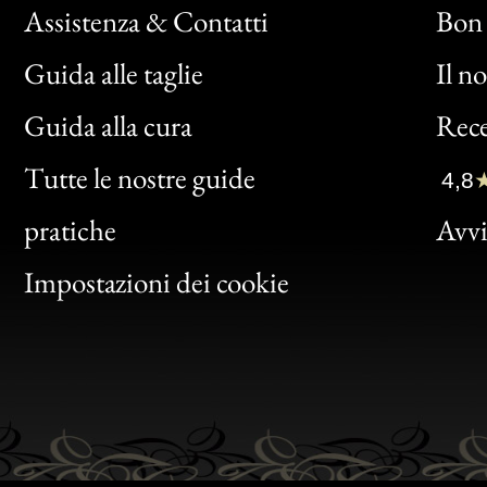
Assistenza & Contatti
Bon 
Guida alle taglie
Il n
Bon
Guida alla cura
Rece
Clic
Tutte le nostre guide
4,8
Bon
pratiche
Avvis
Gen
Impostazioni dei cookie