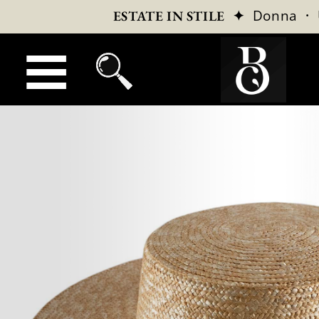
✦
Donna
·
ESTATE IN STILE