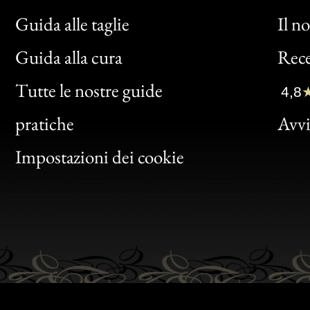
Guida alle taglie
Il n
Bon
Guida alla cura
Rece
Clic
Tutte le nostre guide
4,8
Bon
pratiche
Avvis
Gen
Impostazioni dei cookie