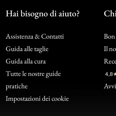
Hai bisogno di aiuto?
Chi
Assistenza & Contatti
Bon 
Guida alle taglie
Il n
Bon
Guida alla cura
Rece
Clic
Tutte le nostre guide
4,8
Bon
pratiche
Avvis
Gen
Impostazioni dei cookie