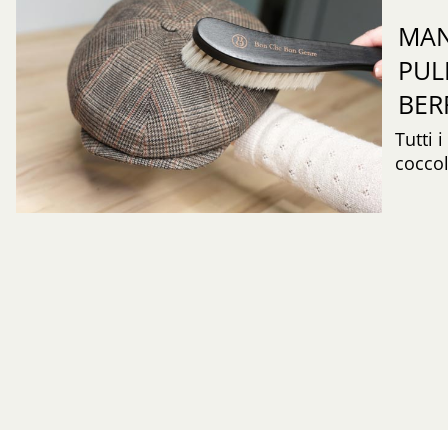
MAN
PUL
BER
Tutti 
coccol