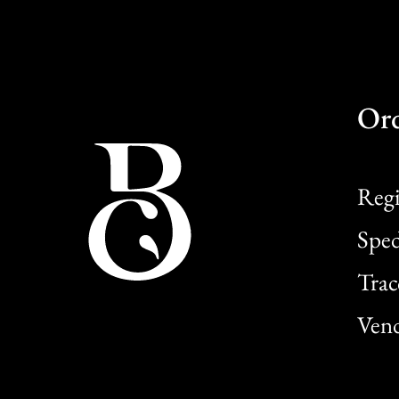
Or
Regi
Sped
Trac
Vend