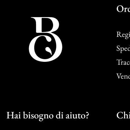
Or
Regi
Sped
Trac
Vend
Hai bisogno di aiuto?
Chi