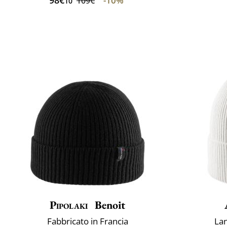
-10%
109€
10
Pipolaki
Benoit
Fabbricato in Francia
La