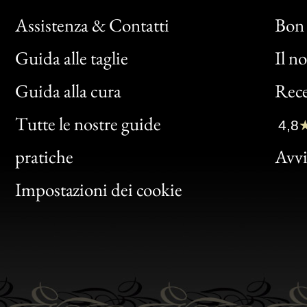
Assistenza & Contatti
Bon 
Guida alle taglie
Il n
Bon
Guida alla cura
Rece
Clic
Tutte le nostre guide
4,8
Bon
pratiche
Avvis
Gen
Impostazioni dei cookie