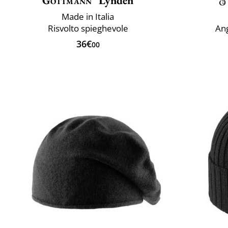
Göttmann
Lynden
Made in Italia
Risvolto spieghevole
Ang
36€
00